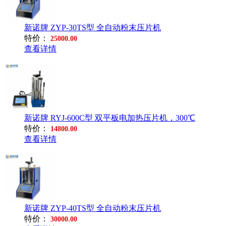
新诺牌 ZYP-30TS型 全自动粉末压片机
特价：
25000.00
查看详情
新诺牌 RYJ-600C型 双平板电加热压片机，300℃
特价：
14800.00
查看详情
新诺牌 ZYP-40TS型 全自动粉末压片机
特价：
30000.00