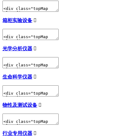
箱柜实验设备

光学分析仪器

生命科学仪器

物性及测试设备

行业专用仪器
