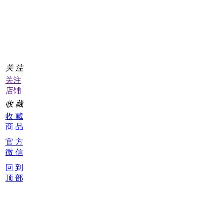
里
下
单
0
关 注
关注
店铺
收 藏
收 藏
商 品
官 方
微 信
回 到
顶 部