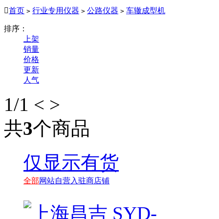

首页
行业专用仪器
公路仪器
车辙成型机
>
>
>
排序：
上架
销量
价格
更新
人气
1
/1
<
>
共
3
个商品
仅显示有货
全部
网站自营
入驻商店铺