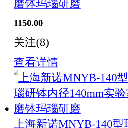
磨钵玛瑙研磨
1150.00
关注
(8)
查看详情
上海新诺MNYB-140