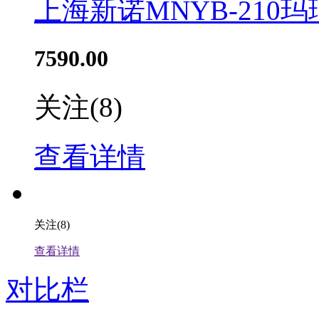
上海新诺MNYB-210
7590.00
关注
(8)
查看详情
关注
(8)
查看详情
对比栏