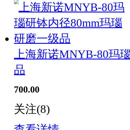
上海新诺MNYB-80玛
品
700.00
关注
(8)
查看详情