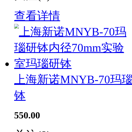
查看详情
上海新诺MNYB-70玛
钵
550.00