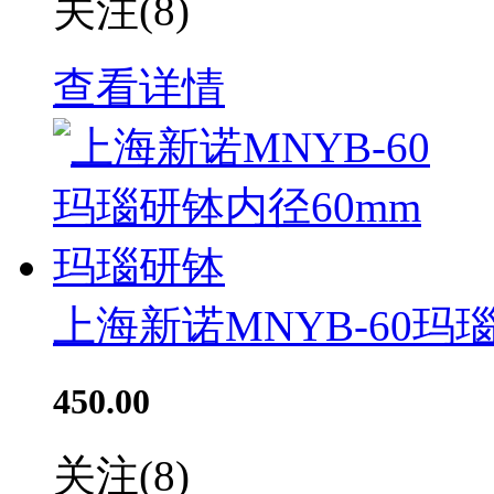
关注
(8)
查看详情
上海新诺MNYB-60玛
450.00
关注
(8)