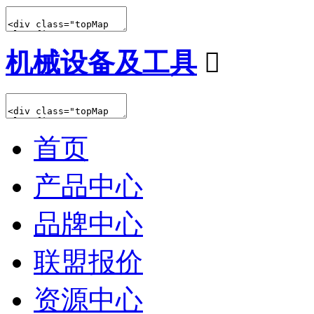
机械设备及工具

首页
产品中心
品牌中心
联盟报价
资源中心