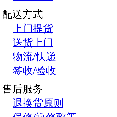
配送方式
上门提货
送货上门
物流/快递
签收/验收
售后服务
退换货原则