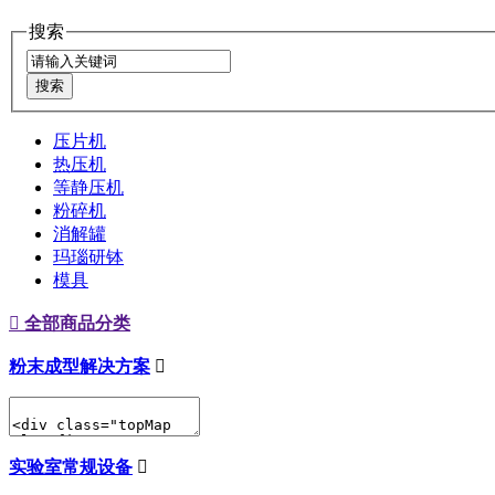
搜索
压片机
热压机
等静压机
粉碎机
消解罐
玛瑙研钵
模具

全部商品分类
粉末成型解决方案

实验室常规设备
