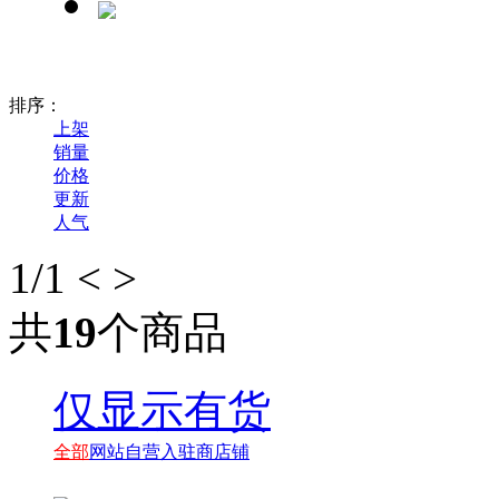
排序：
上架
销量
价格
更新
人气
1
/1
<
>
共
19
个商品
仅显示有货
全部
网站自营
入驻商店铺