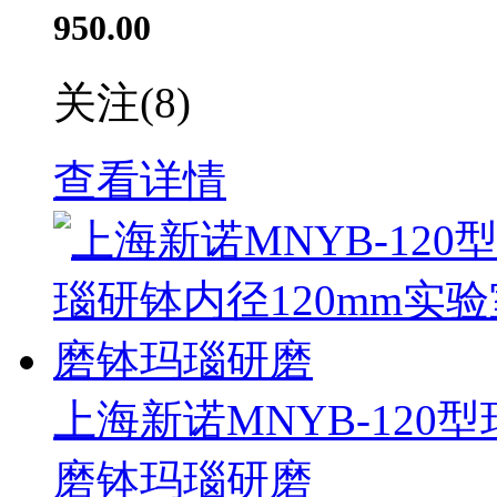
950.00
关注
(8)
查看详情
上海新诺MNYB-120
磨钵玛瑙研磨