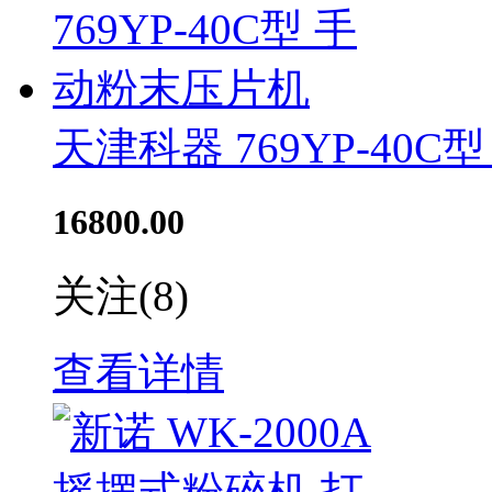
天津科器 769YP-40
16800.00
关注
(8)
查看详情