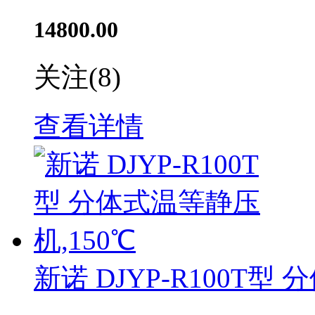
14800.00
关注
(8)
查看详情
新诺 DJYP-R100T型