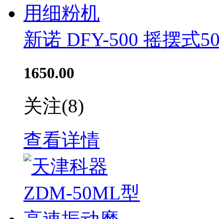
新诺 DFY-500 摇摆式
1650.00
关注
(8)
查看详情