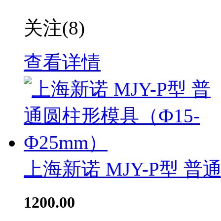
关注
(8)
查看详情
上海新诺 MJY-P型 普
1200.00