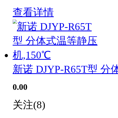
查看详情
新诺 DJYP-R65T型 
0.00
关注
(8)