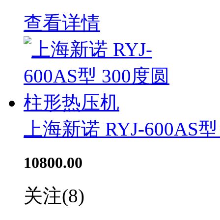
查看详情
上海新诺 RYJ-600AS
10800.00
关注
(8)