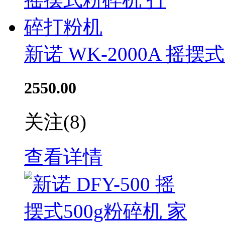
新诺 WK-2000A 摇
2550.00
关注
(8)
查看详情