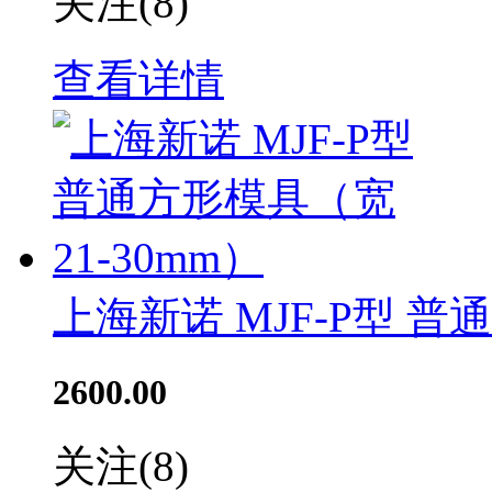
关注
(8)
查看详情
上海新诺 MJF-P型 普
2600.00
关注
(8)