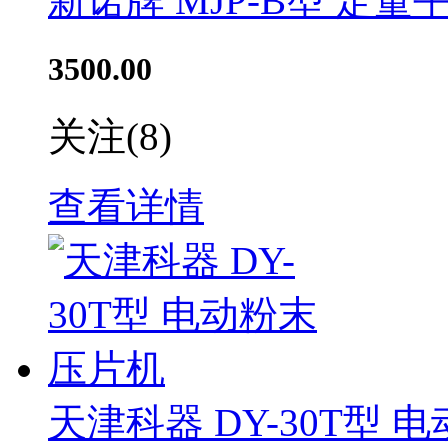
新诺牌 MJP-B型 定
3500.00
关注
(8)
查看详情
天津科器 DY-30T型