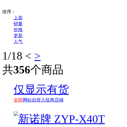
排序：
上架
销量
价格
更新
人气
1
/18
<
>
共
356
个商品
仅显示有货
全部
网站自营
入驻商店铺