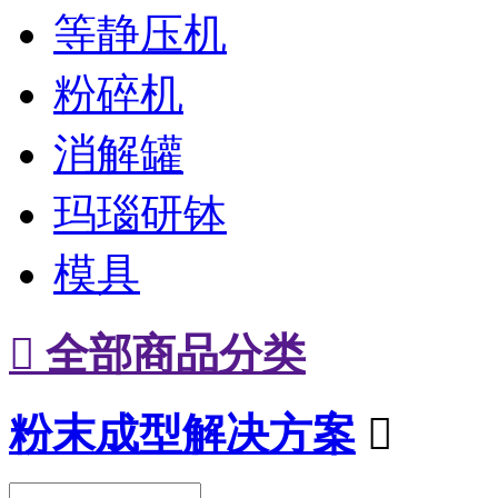
等静压机
粉碎机
消解罐
玛瑙研钵
模具

全部商品分类
粉末成型解决方案
