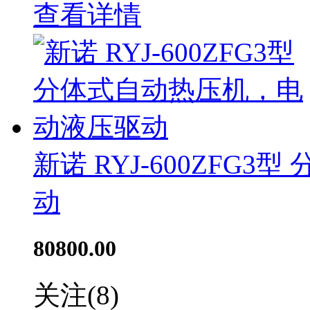
查看详情
新诺 RYJ-600ZFG
动
80800.00
关注
(8)