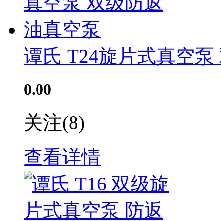
谭氏 T24旋片式真空
0.00
关注
(8)
查看详情