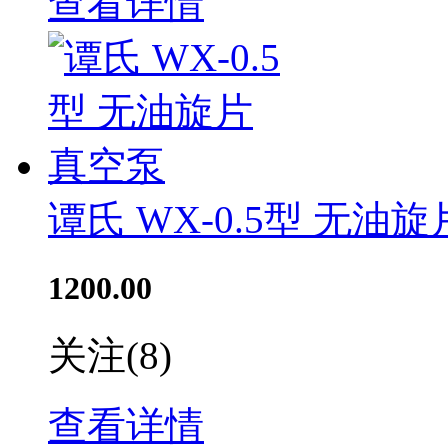
查看详情
谭氏 WX-0.5型 无油
1200.00
关注
(8)
查看详情