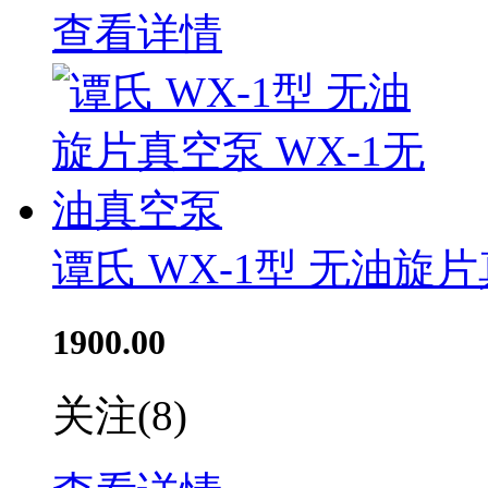
查看详情
谭氏 WX-1型 无油旋
1900.00
关注
(8)