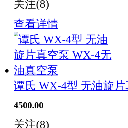
关注
(8)
查看详情
谭氏 WX-4型 无油旋
4500.00
关注
(8)