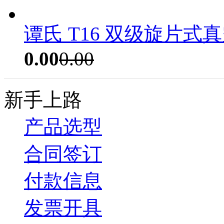
谭氏 T16 双级旋片式
0.00
0.00
新手上路
产品选型
合同签订
付款信息
发票开具