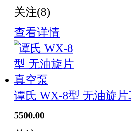
关注
(8)
查看详情
谭氏 WX-8型 无油旋
5500.00