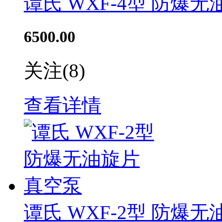
谭氏 WXF-4型 防爆
6500.00
关注
(8)
查看详情
谭氏 WXF-2型 防爆