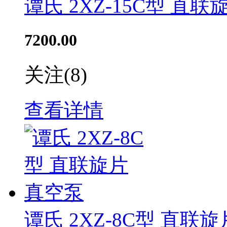
谭氏 2XZ-15C型 直
7200.00
关注
(8)
查看详情
谭氏 2XZ-8C型 直联