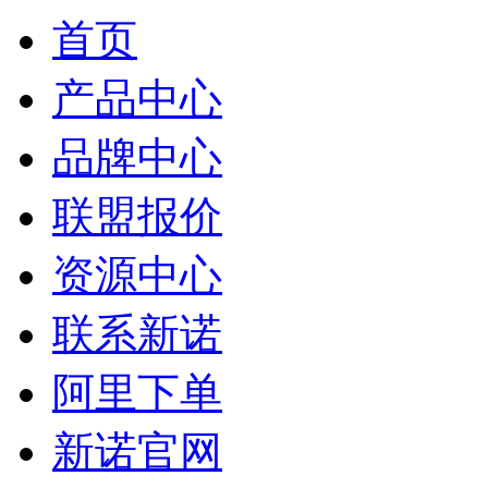
首页
产品中心
品牌中心
联盟报价
资源中心
联系新诺
阿里下单
新诺官网