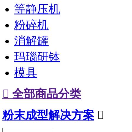
等静压机
粉碎机
消解罐
玛瑙研钵
模具

全部商品分类
粉末成型解决方案
