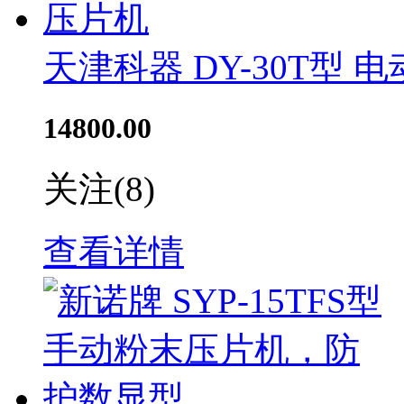
天津科器 DY-30T型
14800.00
关注
(8)
查看详情