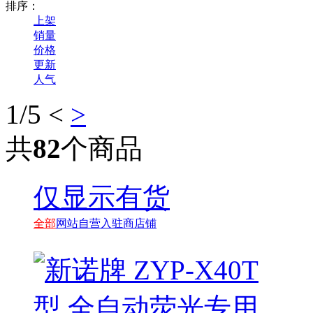
排序：
上架
销量
价格
更新
人气
1
/5
<
>
共
82
个商品
仅显示有货
全部
网站自营
入驻商店铺