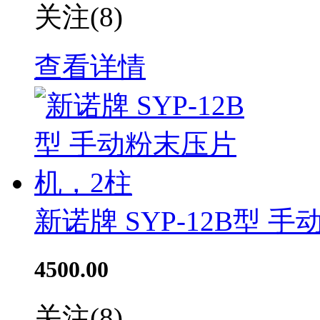
关注
(8)
查看详情
新诺牌 SYP-12B型 
4500.00
关注
(8)