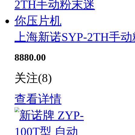
上海新诺SYP-2TH手
8880.00
关注
(8)
查看详情