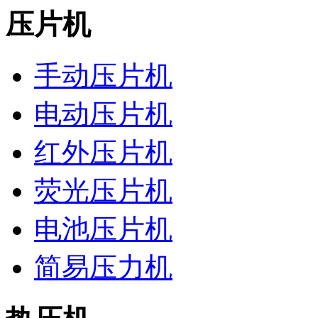
压片机
手动压片机
电动压片机
红外压片机
荧光压片机
电池压片机
简易压力机