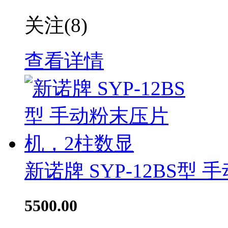
关注
(8)
查看详情
新诺牌 SYP-12BS型
5500.00