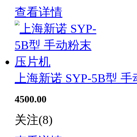
查看详情
上海新诺 SYP-5B型
4500.00
关注
(8)