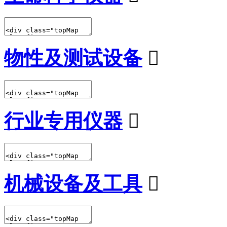
物性及测试设备

行业专用仪器

机械设备及工具
