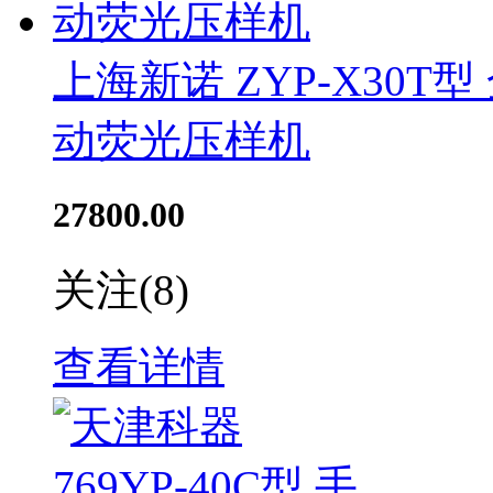
上海新诺 ZYP-X30T
动荧光压样机
27800.00
关注
(8)
查看详情